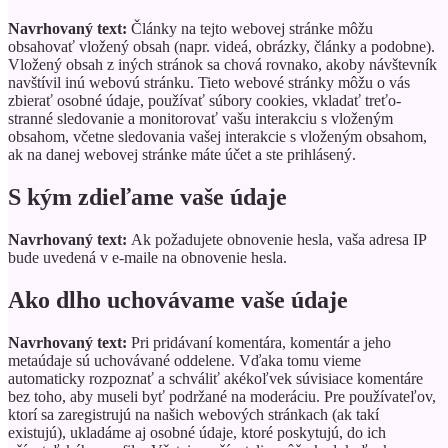
Navrhovaný text:
Články na tejto webovej stránke môžu
obsahovať vložený obsah (napr. videá, obrázky, články a podobne).
Vložený obsah z iných stránok sa chová rovnako, akoby návštevník
navštívil inú webovú stránku.
Tieto webové stránky môžu o vás
zbierať osobné údaje, používať súbory cookies, vkladať treťo-
stranné sledovanie a monitorovať vašu interakciu s vloženým
obsahom, včetne sledovania vašej interakcie s vloženým obsahom,
ak na danej webovej stránke máte účet a ste prihlásený.
S kým zdieľame vaše údaje
Navrhovaný text:
Ak požadujete obnovenie hesla, vaša adresa IP
bude uvedená v e-maile na obnovenie hesla.
Ako dlho uchovávame vaše údaje
Navrhovaný text:
Pri pridávaní komentára, komentár a jeho
metaúdaje sú uchovávané oddelene. Vďaka tomu vieme
automaticky rozpoznať a schváliť akékoľvek súvisiace komentáre
bez toho, aby museli byť podržané na moderáciu.
Pre používateľov,
ktorí sa zaregistrujú na našich webových stránkach (ak takí
existujú), ukladáme aj osobné údaje, ktoré poskytujú, do ich