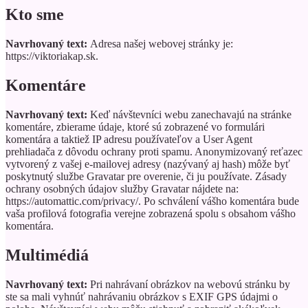
Kto sme
Navrhovaný text:
Adresa našej webovej stránky je:
https://viktoriakap.sk.
Komentáre
Navrhovaný text:
Keď návštevníci webu zanechavajú na stránke
komentáre, zbierame údaje, ktoré sú zobrazené vo formulári
komentára a taktiež IP adresu používateľov a User Agent
prehliadača z dôvodu ochrany proti spamu.
Anonymizovaný reťazec
vytvorený z vašej e-mailovej adresy (nazývaný aj hash) môže byť
poskytnutý službe Gravatar pre overenie, či ju používate. Zásady
ochrany osobných údajov služby Gravatar nájdete na:
https://automattic.com/privacy/. Po schválení vášho komentára bude
vaša profilová fotografia verejne zobrazená spolu s obsahom vášho
komentára.
Multimédiá
Navrhovaný text:
Pri nahrávaní obrázkov na webovú stránku by
ste sa mali vyhnúť nahrávaniu obrázkov s EXIF GPS údajmi o