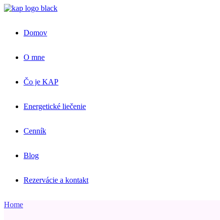
Skip
to
the
Domov
content
O mne
Čo je KAP
Energetické liečenie
Cenník
Blog
Rezervácie a kontakt
Home