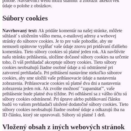
polohe. Návštevníci webu môžu stiahnuť a zobraziť akékoľvek
údaje o polohe z obrázkov.
Súbory cookies
Navrhovaný text:
Ak pridáte komentár na našej stránke, môžete
súhlasiť s uložením vášho mena, e-mailovej adresy a webovej
stránky do súborov cookies. Je to pre vaše pohodlie, aby ste
nemuseli opätovne vypĺňať vaše údaje znovu pri pridávaní ďalšieho
komentára. Tieto súbory cookies sú platné jeden rok.
Ak navštívite
našu stránku prihlásenia, uložíme dočasné súbory cookies na určenie
toho, či váš prehliadač akceptuje súbory cookies. Tieto súbory
cookies neobsahujú žiadne osobné údaje a sú odstránené pri
zatvorení prehliadača.
Pri prihlásení nastavíme niekoľko súborov
cookies, aby sme uložili vaše prihlasovacie údaje a nastavenia
zobrazenia. Prihlasovacie cookies sú platné dva dni a nastavenia
zobrazenia jeden rok. Ak zvolíte možnosť "zapamätať", vaše
prihlásenie bude platné dva týždne. Pri odhlásení sa z vášho účtu sú
súbory cookies odstránené.
Pri úprave alebo publikovaní článku
budú vo vašom prehliadači uložené dodatočné súbory cookies. Tieto
súbory cookies neobsahujú žiadne osobné údaje a odkazujú iba na
ID článku, ktorý ste upravovali. Súbory sú platné 1 deň.
Vložený obsah z iných webových stránok