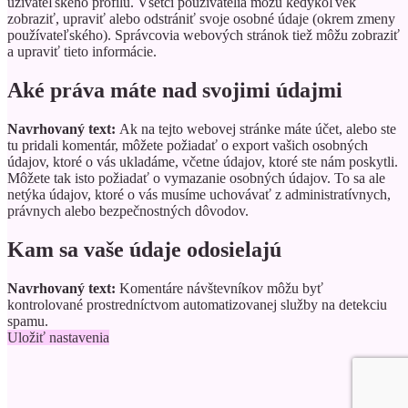
užívateľského profilu. Všetci používatelia môžu kedykoľvek
zobraziť, upraviť alebo odstrániť svoje osobné údaje (okrem zmeny
používateľského). Správcovia webových stránok tiež môžu zobraziť
a upraviť tieto informácie.
Aké práva máte nad svojimi údajmi
Navrhovaný text:
Ak na tejto webovej stránke máte účet, alebo ste
tu pridali komentár, môžete požiadať o export vašich osobných
údajov, ktoré o vás ukladáme, včetne údajov, ktoré ste nám poskytli.
Môžete tak isto požiadať o vymazanie osobných údajov. To sa ale
netýka údajov, ktoré o vás musíme uchovávať z administratívnych,
právnych alebo bezpečnostných dôvodov.
Kam sa vaše údaje odosielajú
Navrhovaný text:
Komentáre návštevníkov môžu byť
kontrolované prostredníctvom automatizovanej služby na detekciu
spamu.
Uložiť nastavenia