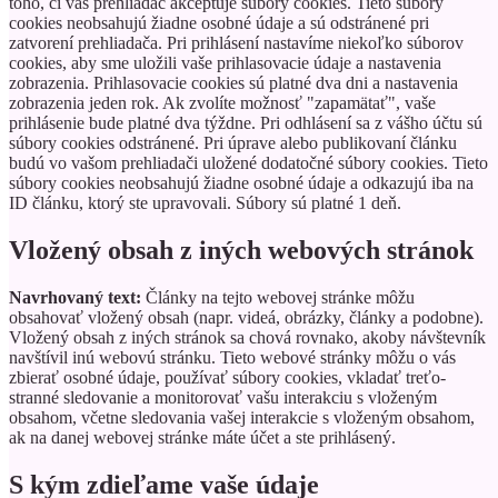
toho, či váš prehliadač akceptuje súbory cookies. Tieto súbory
cookies neobsahujú žiadne osobné údaje a sú odstránené pri
zatvorení prehliadača.
Pri prihlásení nastavíme niekoľko súborov
cookies, aby sme uložili vaše prihlasovacie údaje a nastavenia
zobrazenia. Prihlasovacie cookies sú platné dva dni a nastavenia
zobrazenia jeden rok. Ak zvolíte možnosť "zapamätať", vaše
prihlásenie bude platné dva týždne. Pri odhlásení sa z vášho účtu sú
súbory cookies odstránené.
Pri úprave alebo publikovaní článku
budú vo vašom prehliadači uložené dodatočné súbory cookies. Tieto
súbory cookies neobsahujú žiadne osobné údaje a odkazujú iba na
ID článku, ktorý ste upravovali. Súbory sú platné 1 deň.
Vložený obsah z iných webových stránok
Navrhovaný text:
Články na tejto webovej stránke môžu
obsahovať vložený obsah (napr. videá, obrázky, články a podobne).
Vložený obsah z iných stránok sa chová rovnako, akoby návštevník
navštívil inú webovú stránku.
Tieto webové stránky môžu o vás
zbierať osobné údaje, používať súbory cookies, vkladať treťo-
stranné sledovanie a monitorovať vašu interakciu s vloženým
obsahom, včetne sledovania vašej interakcie s vloženým obsahom,
ak na danej webovej stránke máte účet a ste prihlásený.
S kým zdieľame vaše údaje