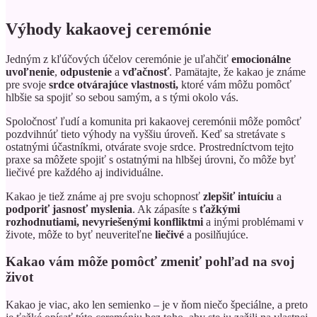
Výhody kakaovej ceremónie
Jedným z kľúčových účelov ceremónie je uľahčiť
emocionálne
uvoľnenie
,
odpustenie
a
vďačnosť
. Pamätajte, že kakao je známe
pre svoje
srdce otvárajúce vlastnosti,
ktoré vám môžu pomôcť
hlbšie sa spojiť so sebou samým, a s tými okolo vás.
Spoločnosť ľudí a komunita pri kakaovej ceremónii môže pomôcť
pozdvihnúť tieto výhody na vyššiu úroveň. Keď sa stretávate s
ostatnými účastníkmi, otvárate svoje srdce. Prostredníctvom tejto
praxe sa môžete spojiť s ostatnými na hlbšej úrovni, čo môže byť
liečivé pre každého aj individuálne.
Kakao je tiež známe aj pre svoju schopnosť
zlepšiť intuíciu
a
podporiť jasnosť myslenia
. Ak zápasíte s
ťažkými
rozhodnutiami,
nevyriešenými konfliktmi
a inými problémami v
živote, môže to byť neuveriteľne
liečivé
a posilňujúce.
Kakao vám môže pomôcť zmeniť pohľad na svoj
život
Kakao je viac, ako len semienko – je v ňom niečo špeciálne, a preto