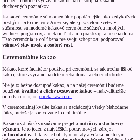
liečitelia dokonca využívali kakao ako nástroj na získanie
duchovných poznatkov.
Kakaové ceremónie sú momentálne populárnejšie, ako kedykoľvek
predtým – a to nie len v Amerike, ale aj po celom svete. V
súčasnosti sú moderné kakaové ceremónie súčasťou mnohých
wellness programov, a niektorí ľudia ich praktizujú aj u seba doma.
Táto ceremónia je obľúbená pre svoju schopnosť podporovať
všímavý stav mysle a osobný rast.
Ceremoniálne kakao
Kakao, ktoré facilitátor používa pri ceremónii, sa tak trochu líši od
kakaa, ktoré zvyčajne nájdete u seba doma, alebo v obchode.
Nie je to bežne dostupné kakao, a na našej ceremónii budeme
používať
kvalitné a eticky
pestované kakao
– najkvalitnejšie
odrody criollo, od
purekakaw.com.
V ceremoniálnej kvalite kakaa sa nachádzajú všetky blahodárne
látky, pretože je spracované iba minimálne.
Kakao už dlhší čas uznávame pre jeho
nutričný a duchovný
význam.
Je to jeden z najväčších potravinových zdrojov
antioxidantov.
Taktiež je bohatý minerály a vďaka niektorým