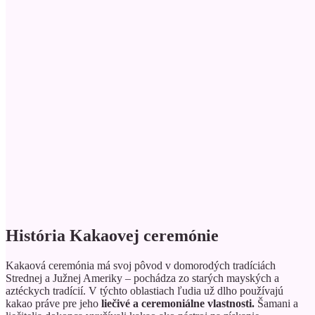
História Kakaovej ceremónie
Kakaová ceremónia má svoj pôvod v domorodých tradíciách
Strednej a Južnej Ameriky – pochádza zo starých mayských a
aztéckych tradícií. V týchto oblastiach ľudia už dlho používajú
kakao práve pre jeho
liečivé a ceremoniálne vlastnosti.
Šamani a