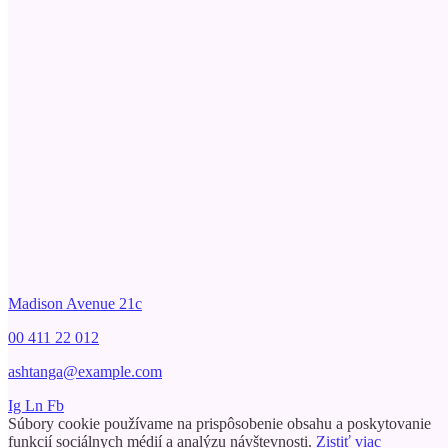
ASHTANGA
YOGA & PILATES
STUDIO
Madison Avenue 21c
00 411 22 012
ashtanga@example.com
Ig
Ln
Fb
Súbory cookie používame na prispôsobenie obsahu a poskytovanie
funkcií sociálnych médií a analýzu návštevnosti.
Zistiť viac