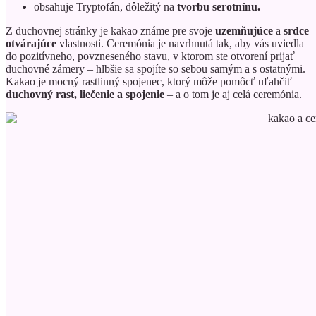
obsahuje Tryptofán, dôležitý na
tvorbu serotnínu.
Z duchovnej stránky je kakao známe pre svoje
uzemňujúce
a
srdce
otvárajúce
vlastnosti. Ceremónia je navrhnutá tak, aby vás uviedla
do pozitívneho, povzneseného stavu, v ktorom ste otvorení prijať
duchovné zámery – hlbšie sa spojíte so sebou samým a s ostatnými.
Kakao je mocný rastlinný spojenec, ktorý môže pomôcť uľahčiť
duchovný rast, liečenie a spojenie
– a o tom je aj celá ceremónia.