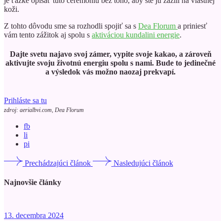
je ťažké opísať túto ceremóniu bez toho, aby ste ju zažili na vlastnej
koži.
Z tohto dôvodu sme sa rozhodli spojiť sa s
Dea Florum
a priniesť
vám tento zážitok aj spolu s
aktiváciou kundalini energie
.
Dajte svetu najavo svoj zámer, vypite svoje kakao, a zároveň
aktivujte svoju životnú energiu spolu s nami. Bude to jedinečné
a výsledok vás možno naozaj prekvapí.
Prihláste sa tu
zdroj: aerialbvi.com, Dea Florum
fb
li
pi
Prechádzajúci článok
Nasledujúci článok
Najnovšie články
13. decembra 2024