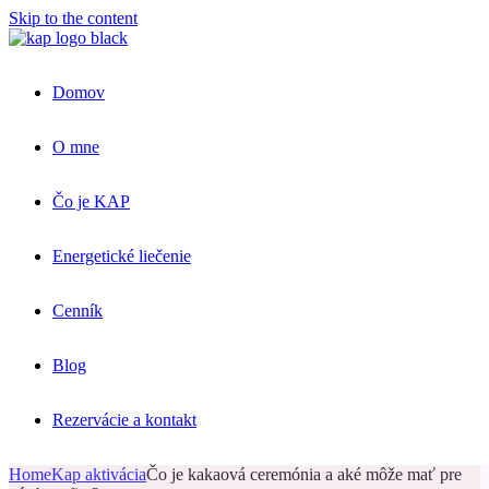
Skip to the content
Domov
O mne
Čo je KAP
Energetické liečenie
Cenník
Blog
Rezervácie a kontakt
Home
Kap aktivácia
Čo je kakaová ceremónia a aké môže mať pre