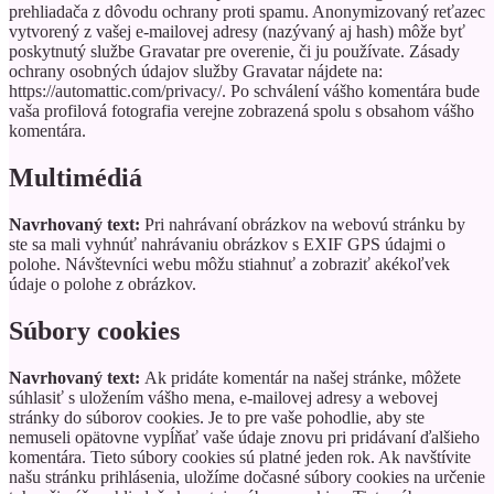
prehliadača z dôvodu ochrany proti spamu.
Anonymizovaný reťazec
vytvorený z vašej e-mailovej adresy (nazývaný aj hash) môže byť
poskytnutý službe Gravatar pre overenie, či ju používate. Zásady
ochrany osobných údajov služby Gravatar nájdete na:
https://automattic.com/privacy/. Po schválení vášho komentára bude
vaša profilová fotografia verejne zobrazená spolu s obsahom vášho
komentára.
Multimédiá
Navrhovaný text:
Pri nahrávaní obrázkov na webovú stránku by
ste sa mali vyhnúť nahrávaniu obrázkov s EXIF GPS údajmi o
polohe. Návštevníci webu môžu stiahnuť a zobraziť akékoľvek
údaje o polohe z obrázkov.
Súbory cookies
Navrhovaný text:
Ak pridáte komentár na našej stránke, môžete
súhlasiť s uložením vášho mena, e-mailovej adresy a webovej
stránky do súborov cookies. Je to pre vaše pohodlie, aby ste
nemuseli opätovne vypĺňať vaše údaje znovu pri pridávaní ďalšieho
komentára. Tieto súbory cookies sú platné jeden rok.
Ak navštívite
našu stránku prihlásenia, uložíme dočasné súbory cookies na určenie