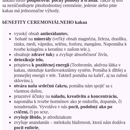
látkam môže
podporovať pocity pohody a šťastia.
Takže aj keď
sa nezúčastňujete plnohodnotnej ceremónie, jedenie alebo pitie
kakaa má jednoznačne výhody.
bENEFITY CEREMONIÁLNEHO kakaa
vysoký obsah
antioxidantov,
bohaté na
minerály
(veľký obsah magnézia, železa, draslíku,
zinku, medi, vápniku, selénu, fosforu, mangánu. Napomáha k
tvorbe kolagénu a keratínu v našom tele.),
obsahuje
zdravé tuk
y a zvyšuje absorbčnosť živín,
detoxikuje telo,
prispieva
k pozitívnej energii
(Teobromín, aktívna látka v
kakau, stimuluje kardiovaskulárny systém. Pomáha k dlhšej a
jemnejšej energii v tele. Taktiež pomáha na kašeľ, aj na zubnú
sklovinu.),
otvára našu srdečnú
čakru,
pomáha nám spojiť sa s
vlastnou dušou,
priaznivé účinky na
náladu, kreativitu a koncentráciu,
napomáha k tvorbe hormónov ako je endorfín, dopamín, či
noradrenalín. Vyvoláva v nás
pocit, podobný ako po
cvičení,
či po sexe,
zvyšuje libido,
je afrodiziakum
zvyšuje anandamín – melokulu blaženosti, ktorá nám dodáva
pocit eufórie
,