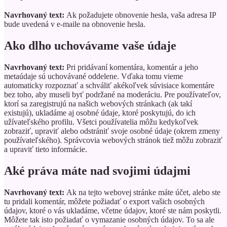
Navrhovaný text:
Ak požadujete obnovenie hesla, vaša adresa IP
bude uvedená v e-maile na obnovenie hesla.
Ako dlho uchovávame vaše údaje
Navrhovaný text:
Pri pridávaní komentára, komentár a jeho
metaúdaje sú uchovávané oddelene. Vďaka tomu vieme
automaticky rozpoznať a schváliť akékoľvek súvisiace komentáre
bez toho, aby museli byť podržané na moderáciu.
Pre používateľov,
ktorí sa zaregistrujú na našich webových stránkach (ak takí
existujú), ukladáme aj osobné údaje, ktoré poskytujú, do ich
užívateľského profilu. Všetci používatelia môžu kedykoľvek
zobraziť, upraviť alebo odstrániť svoje osobné údaje (okrem zmeny
používateľského). Správcovia webových stránok tiež môžu zobraziť
a upraviť tieto informácie.
Aké práva máte nad svojimi údajmi
Navrhovaný text:
Ak na tejto webovej stránke máte účet, alebo ste
tu pridali komentár, môžete požiadať o export vašich osobných
údajov, ktoré o vás ukladáme, včetne údajov, ktoré ste nám poskytli.
Môžete tak isto požiadať o vymazanie osobných údajov. To sa ale