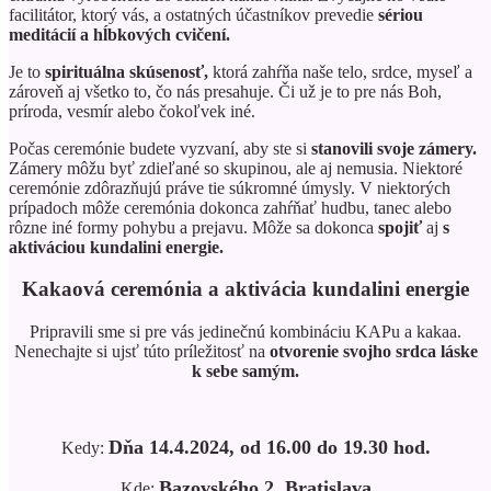
facilitátor, ktorý vás, a ostatných účastníkov prevedie
sériou
meditácií a hĺbkových cvičení.
Je to
spirituálna skúsenosť,
ktorá zahŕňa naše telo, srdce, myseľ a
zároveň aj všetko to, čo nás presahuje. Či už je to pre nás Boh,
príroda, vesmír alebo čokoľvek iné.
Počas ceremónie budete vyzvaní, aby ste si
stanovili svoje zámery.
Zámery môžu byť zdieľané so skupinou, ale aj nemusia. Niektoré
ceremónie zdôrazňujú práve tie súkromné úmysly. V niektorých
prípadoch môže ceremónia dokonca zahŕňať hudbu, tanec alebo
rôzne iné formy pohybu a prejavu. Môže sa dokonca
spojiť
aj
s
aktiváciou kundalini energie.
Kakaová ceremónia a aktivácia kundalini energie
Pripravili sme si pre vás jedinečnú kombináciu KAPu a kakaa.
Nenechajte si ujsť túto príležitosť na
otvorenie svojho srdca láske
k sebe samým.
Dňa 14.4.2024, od 16.00 do 19.30 hod.
Kedy:
Bazovského 2, Bratislava
Kde: