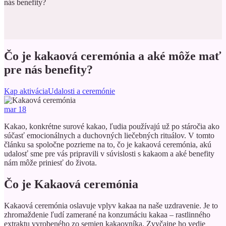
nás benefity?
Čo je kakaová ceremónia a aké môže mať
pre nás benefity?
Kap aktivácia
Udalosti a ceremónie
mar
18
Kakao, konkrétne surové kakao, ľudia používajú už po stáročia ako
súčasť emocionálnych a duchovných liečebných rituálov. V tomto
článku sa spoločne pozrieme na to, čo je kakaová ceremónia, akú
udalosť sme pre vás pripravili v súvislosti s kakaom a aké benefity
nám môže priniesť do života.
Čo je Kakaová ceremónia
Kakaová ceremónia oslavuje vplyv kakaa na naše uzdravenie. Je to
zhromaždenie ľudí zamerané na konzumáciu kakaa – rastlinného
extraktu vyrobeného zo semien kakaovníka. Zvyčajne ho vedie