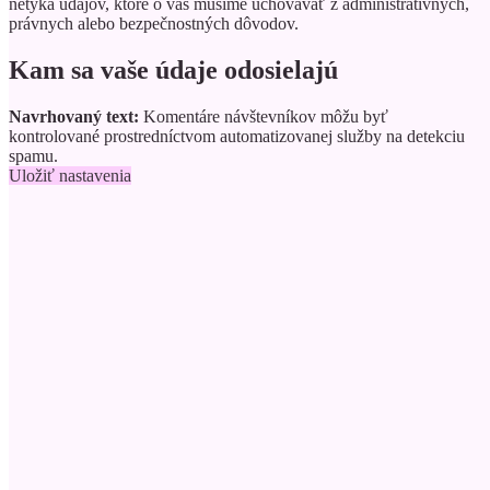
netýka údajov, ktoré o vás musíme uchovávať z administratívnych,
právnych alebo bezpečnostných dôvodov.
Kam sa vaše údaje odosielajú
Navrhovaný text:
Komentáre návštevníkov môžu byť
kontrolované prostredníctvom automatizovanej služby na detekciu
spamu.
Uložiť nastavenia