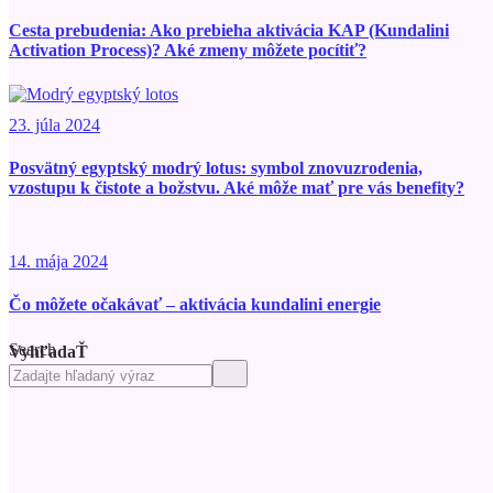
Cesta prebudenia: Ako prebieha aktivácia KAP (Kundalini
Activation Process)? Aké zmeny môžete pocítiť?
23. júla 2024
Posvätný egyptský modrý lotus: symbol znovuzrodenia,
vzostupu k čistote a božstvu. Aké môže mať pre vás benefity?
14. mája 2024
Čo môžete očakávať – aktivácia kundalini energie
Search
VyhľadaŤ