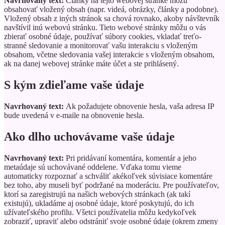
Navrhovaný text:
Články na tejto webovej stránke môžu
obsahovať vložený obsah (napr. videá, obrázky, články a podobne).
Vložený obsah z iných stránok sa chová rovnako, akoby návštevník
navštívil inú webovú stránku.
Tieto webové stránky môžu o vás
zbierať osobné údaje, používať súbory cookies, vkladať treťo-
stranné sledovanie a monitorovať vašu interakciu s vloženým
obsahom, včetne sledovania vašej interakcie s vloženým obsahom,
ak na danej webovej stránke máte účet a ste prihlásený.
S kým zdieľame vaše údaje
Navrhovaný text:
Ak požadujete obnovenie hesla, vaša adresa IP
bude uvedená v e-maile na obnovenie hesla.
Ako dlho uchovávame vaše údaje
Navrhovaný text:
Pri pridávaní komentára, komentár a jeho
metaúdaje sú uchovávané oddelene. Vďaka tomu vieme
automaticky rozpoznať a schváliť akékoľvek súvisiace komentáre
bez toho, aby museli byť podržané na moderáciu.
Pre používateľov,
ktorí sa zaregistrujú na našich webových stránkach (ak takí
existujú), ukladáme aj osobné údaje, ktoré poskytujú, do ich
užívateľského profilu. Všetci používatelia môžu kedykoľvek
zobraziť, upraviť alebo odstrániť svoje osobné údaje (okrem zmeny