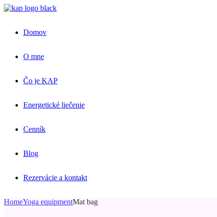
Skip
to
the
Domov
content
O mne
Čo je KAP
Energetické liečenie
Cenník
Blog
Rezervácie a kontakt
Home
Yoga equipment
Mat bag