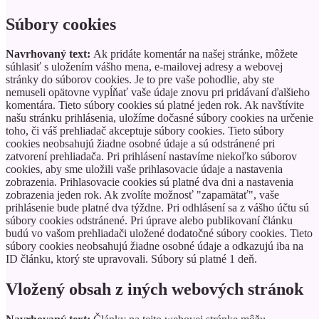
Súbory cookies
Navrhovaný text:
Ak pridáte komentár na našej stránke, môžete
súhlasiť s uložením vášho mena, e-mailovej adresy a webovej
stránky do súborov cookies. Je to pre vaše pohodlie, aby ste
nemuseli opätovne vypĺňať vaše údaje znovu pri pridávaní ďalšieho
komentára. Tieto súbory cookies sú platné jeden rok.
Ak navštívite
našu stránku prihlásenia, uložíme dočasné súbory cookies na určenie
toho, či váš prehliadač akceptuje súbory cookies. Tieto súbory
cookies neobsahujú žiadne osobné údaje a sú odstránené pri
zatvorení prehliadača.
Pri prihlásení nastavíme niekoľko súborov
cookies, aby sme uložili vaše prihlasovacie údaje a nastavenia
zobrazenia. Prihlasovacie cookies sú platné dva dni a nastavenia
zobrazenia jeden rok. Ak zvolíte možnosť "zapamätať", vaše
prihlásenie bude platné dva týždne. Pri odhlásení sa z vášho účtu sú
súbory cookies odstránené.
Pri úprave alebo publikovaní článku
budú vo vašom prehliadači uložené dodatočné súbory cookies. Tieto
súbory cookies neobsahujú žiadne osobné údaje a odkazujú iba na
ID článku, ktorý ste upravovali. Súbory sú platné 1 deň.
Vložený obsah z iných webových stránok