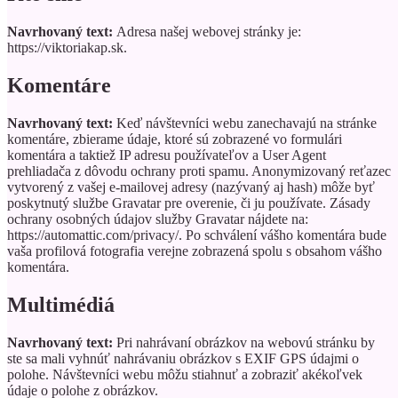
Navrhovaný text:
Adresa našej webovej stránky je:
https://viktoriakap.sk.
Komentáre
Navrhovaný text:
Keď návštevníci webu zanechavajú na stránke
komentáre, zbierame údaje, ktoré sú zobrazené vo formulári
komentára a taktiež IP adresu používateľov a User Agent
prehliadača z dôvodu ochrany proti spamu.
Anonymizovaný reťazec
vytvorený z vašej e-mailovej adresy (nazývaný aj hash) môže byť
poskytnutý službe Gravatar pre overenie, či ju používate. Zásady
ochrany osobných údajov služby Gravatar nájdete na:
https://automattic.com/privacy/. Po schválení vášho komentára bude
vaša profilová fotografia verejne zobrazená spolu s obsahom vášho
komentára.
Multimédiá
Navrhovaný text:
Pri nahrávaní obrázkov na webovú stránku by
ste sa mali vyhnúť nahrávaniu obrázkov s EXIF GPS údajmi o
polohe. Návštevníci webu môžu stiahnuť a zobraziť akékoľvek
údaje o polohe z obrázkov.